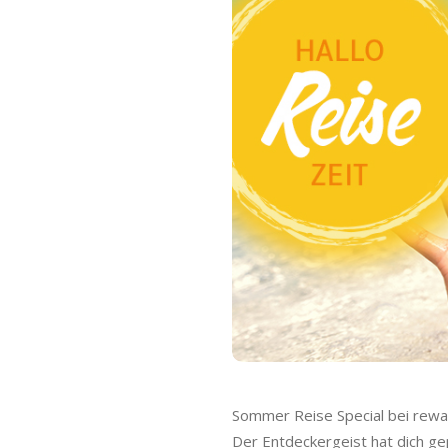
o
C
a
s
h
b
a
c
k
Sommer Reise Special bei rewa
Der Entdeckergeist hat dich ge