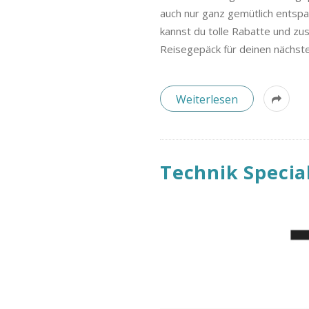
B
auch nur ganz gemütlich entspa
l
kannst du tolle Rabatte und zu
Reisegepäck für deinen nächste
o
Weiterlesen
g
Technik Specia