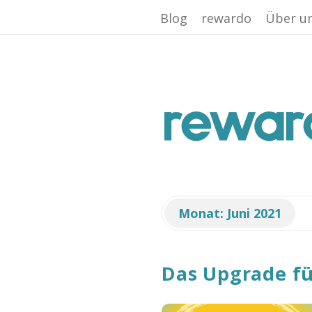
Facebook App ID is missing!
Blog
rewardo
Über u
r
e
w
a
Monat:
Juni 2021
r
Das Upgrade fü
d