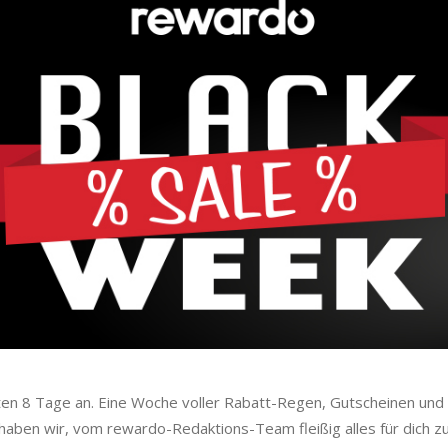
en 8 Tage an. Eine Woche voller Rabatt-Regen, Gutscheinen und 
h haben wir, vom rewardo-Redaktions-Team fleißig alles für dich 