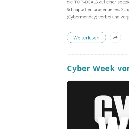
die TOP-DEALS auf einer spezie
Schnäppchen präsentieren. Sc
(Cybermonday) vorbei und verp
Weiterlesen
Cyber Week vom