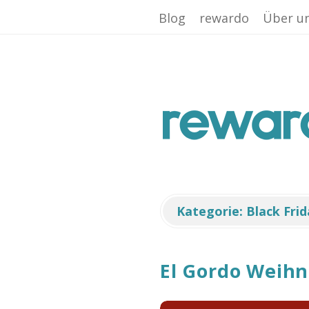
Facebook App ID is missing!
Blog
rewardo
Über u
r
e
w
a
Kategorie:
Black Frid
r
El Gordo Weihna
d