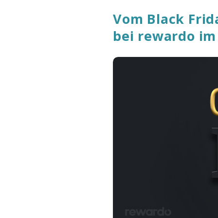
Vom Black Frid
bei rewardo im