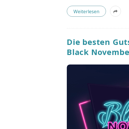
B
Weiterlesen
l
o
Die besten Gut
g
Black November