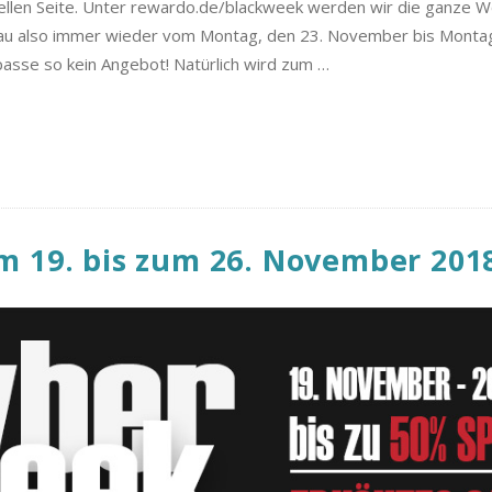
llen Seite. Unter rewardo.de/blackweek werden wir die ganze Wo
hau also immer wieder vom Montag, den 23. November bis Mont
asse so kein Angebot! Natürlich wird zum
…
 19. bis zum 26. November 201