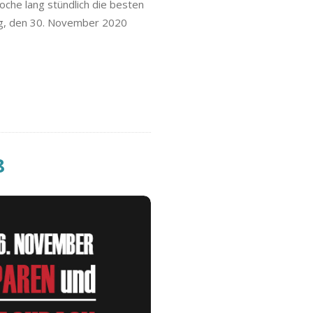
che lang stündlich die besten
ag, den 30. November 2020
8