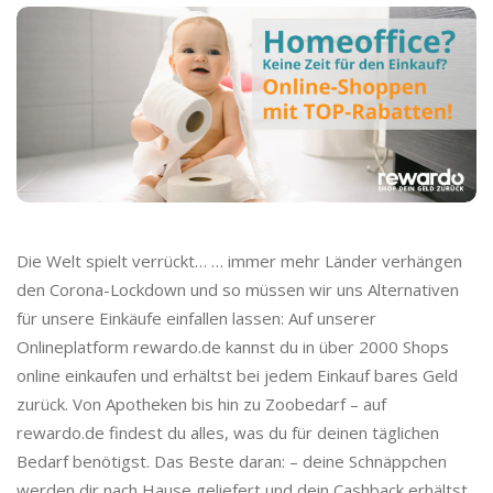
o
C
a
s
h
Die Welt spielt verrückt… … immer mehr Länder verhängen
b
den Corona-Lockdown und so müssen wir uns Alternativen
für unsere Einkäufe einfallen lassen: Auf unserer
a
Onlineplatform rewardo.de kannst du in über 2000 Shops
online einkaufen und erhältst bei jedem Einkauf bares Geld
c
zurück. Von Apotheken bis hin zu Zoobedarf – auf
rewardo.de findest du alles, was du für deinen täglichen
k
Bedarf benötigst. Das Beste daran: – deine Schnäppchen
werden dir nach Hause geliefert und dein Cashback erhältst