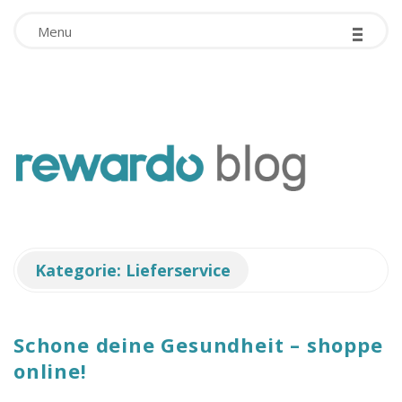
-
Facebook App ID is missing!
-
-
Menu
r
e
w
Kategorie:
Lieferservice
a
r
Schone deine Gesundheit – shoppe
online!
d