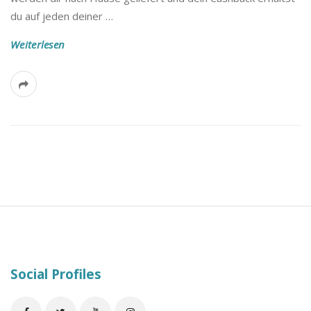
B
du auf jeden deiner
…
l
Weiterlesen
o
g
S
i
t
e
Social Profiles
F
o