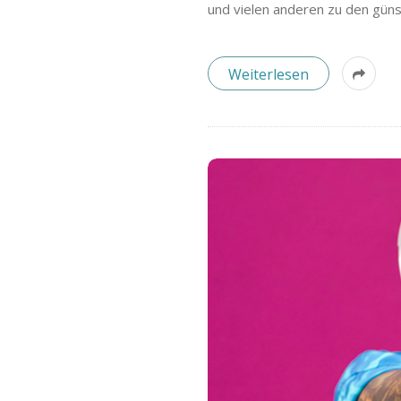
B
und vielen anderen zu den güns
l
Weiterlesen
o
g