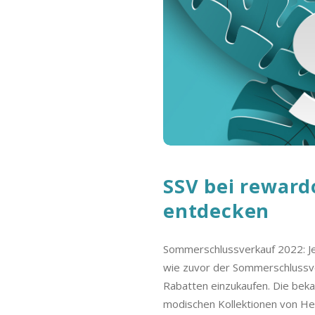
o
s
t
C
s
a
s
h
b
SSV bei reward
entdecken
a
c
Sommerschlussverkauf 2022: Jet
wie zuvor der Sommerschlussve
k
Rabatten einzukaufen. Die beka
modischen Kollektionen von Her