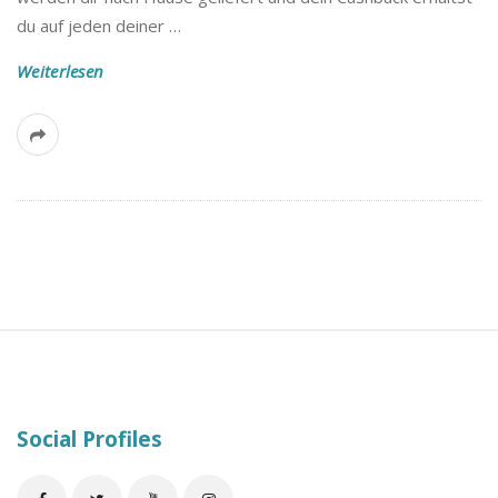
B
du auf jeden deiner
…
l
Weiterlesen
o
g
S
i
t
e
Social Profiles
F
o