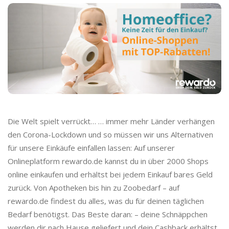
o
C
a
s
h
Die Welt spielt verrückt… … immer mehr Länder verhängen
b
den Corona-Lockdown und so müssen wir uns Alternativen
für unsere Einkäufe einfallen lassen: Auf unserer
a
Onlineplatform rewardo.de kannst du in über 2000 Shops
online einkaufen und erhältst bei jedem Einkauf bares Geld
c
zurück. Von Apotheken bis hin zu Zoobedarf – auf
rewardo.de findest du alles, was du für deinen täglichen
k
Bedarf benötigst. Das Beste daran: – deine Schnäppchen
werden dir nach Hause geliefert und dein Cashback erhältst