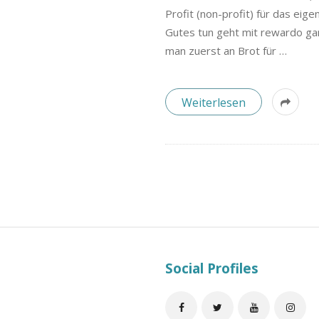
B
Profit (non-profit) für das ei
l
Gutes tun geht mit rewardo gan
man zuerst an Brot für
…
o
Weiterlesen
g
S
i
Social Profiles
t
e
F