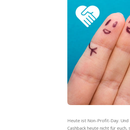
o
C
a
s
h
b
a
c
k
Heute ist Non-Profit-Day. Und 
Cashback heute nicht für euch,