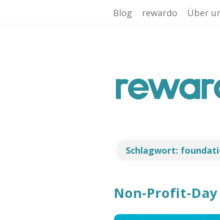
Facebook App ID is missing!
Blog
rewardo
Über u
r
e
w
a
Schlagwort:
foundat
r
Non-Profit-Day
d