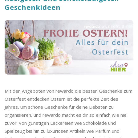
o
Geschenkideen
C
a
s
h
b
Mit den Angeboten von rewardo die besten Geschenke zum
a
Osterfest entdecken Ostern ist die perfekte Zeit des
Jahres, um schöne Geschenke für deine Liebsten zu
c
organisieren, und rewardo macht es dir so einfach wie nie
zuvor. Von günstigen Leckereien wie Schokolade und
k
Spielzeug bis hin zu luxuriösen Artikeln wie Parfüm und