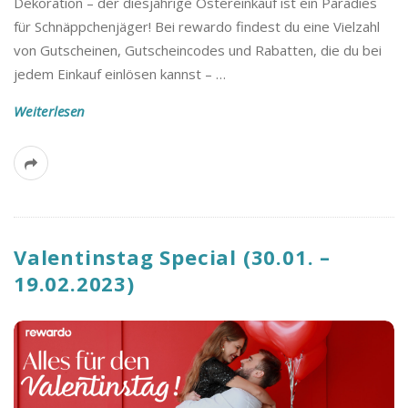
Dekoration – der diesjährige Ostereinkauf ist ein Paradies
B
für Schnäppchenjäger! Bei rewardo findest du eine Vielzahl
von Gutscheinen, Gutscheincodes und Rabatten, die du bei
l
jedem Einkauf einlösen kannst –
…
o
Weiterlesen
g
Valentinstag Special (30.01. –
19.02.2023)