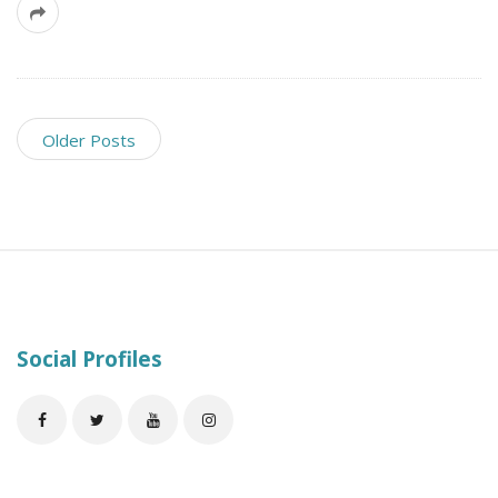
Older Posts
S
i
t
e
Social Profiles
F
o
o
t
e