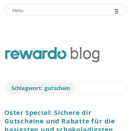
-
Facebook App ID is missing!
-
-
Menu
r
e
w
Schlagwort:
gutschein
a
r
Oster Special: Sichere dir
Gutscheine und Rabatte für die
d
hasigsten und schokoladigsten