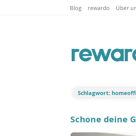
Facebook App ID is missing!
Blog
rewardo
Über u
r
e
w
a
Schlagwort:
homeoff
r
Schone deine G
d