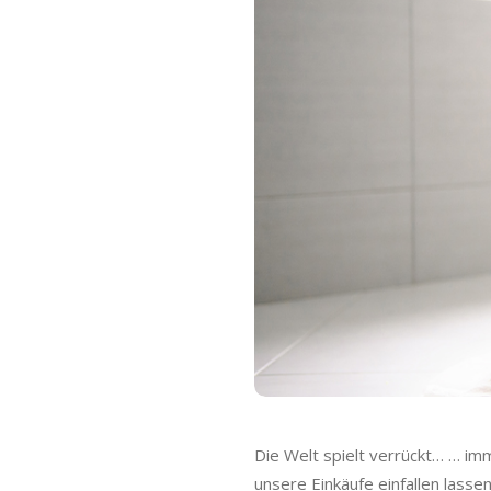
o
C
a
s
h
b
a
c
k
Die Welt spielt verrückt… … i
unsere Einkäufe einfallen lasse