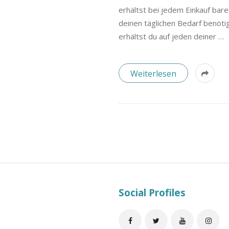
B
erhältst bei jedem Einkauf bare
l
deinen täglichen Bedarf benöti
erhältst du auf jeden deiner
…
o
Weiterlesen
g
S
i
Social Profiles
t
e
F