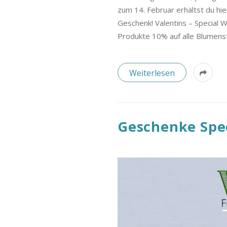
B
zum 14. Februar erhältst du hie
l
Geschenk! Valentins – Special 
Produkte 10% auf alle Blumen
o
Weiterlesen
g
Geschenke Spec