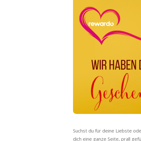
o
C
a
s
h
b
a
c
k
Suchst du für deine Liebste o
dich eine ganze Seite, prall ge