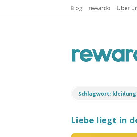
Facebook App ID is missing!
Blog
rewardo
Über u
r
e
w
a
Schlagwort:
kleidung
r
Liebe liegt in d
d