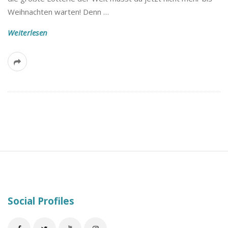
B
Weihnachten warten! Denn
…
l
Weiterlesen
o
g
S
i
t
e
Social Profiles
F
o