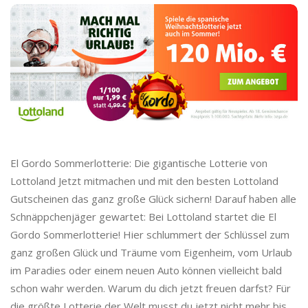
o
C
a
s
h
El Gordo Sommerlotterie: Die gigantische Lotterie von
b
Lottoland Jetzt mitmachen und mit den besten Lottoland
Gutscheinen das ganz große Glück sichern! Darauf haben alle
a
Schnäppchenjäger gewartet: Bei Lottoland startet die El
Gordo Sommerlotterie! Hier schlummert der Schlüssel zum
c
ganz großen Glück und Träume vom Eigenheim, vom Urlaub
im Paradies oder einem neuen Auto können vielleicht bald
k
schon wahr werden. Warum du dich jetzt freuen darfst? Für
die größte Lotterie der Welt musst du jetzt nicht mehr bis