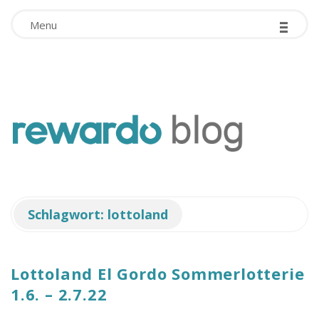
-
Facebook App ID is missing!
-
-
Menu
r
e
w
Schlagwort:
lottoland
a
r
Lottoland El Gordo Sommerlotterie
1.6. – 2.7.22
d