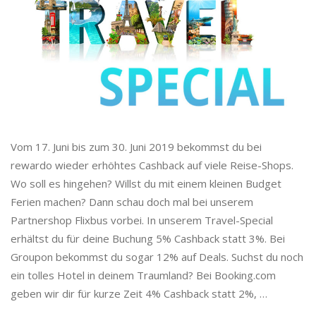
o
C
a
s
Vom 17. Juni bis zum 30. Juni 2019 bekommst du bei
h
rewardo wieder erhöhtes Cashback auf viele Reise-Shops.
Wo soll es hingehen? Willst du mit einem kleinen Budget
b
Ferien machen? Dann schau doch mal bei unserem
a
Partnershop Flixbus vorbei. In unserem Travel-Special
erhältst du für deine Buchung 5% Cashback statt 3%. Bei
c
Groupon bekommst du sogar 12% auf Deals. Suchst du noch
ein tolles Hotel in deinem Traumland? Bei Booking.com
k
geben wir dir für kurze Zeit 4% Cashback statt 2%,
…