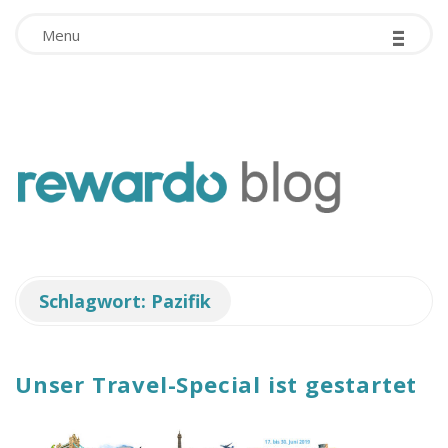
-
Facebook App ID is missing!
-
-
Menu
r
e
w
Schlagwort:
Pazifik
a
r
Unser Travel-Special ist gestartet
d