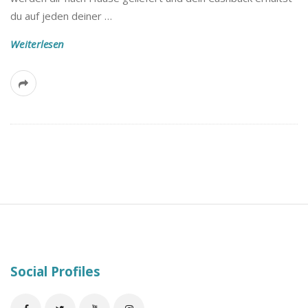
B
du auf jeden deiner
…
l
Weiterlesen
o
g
S
i
t
e
Social Profiles
F
o