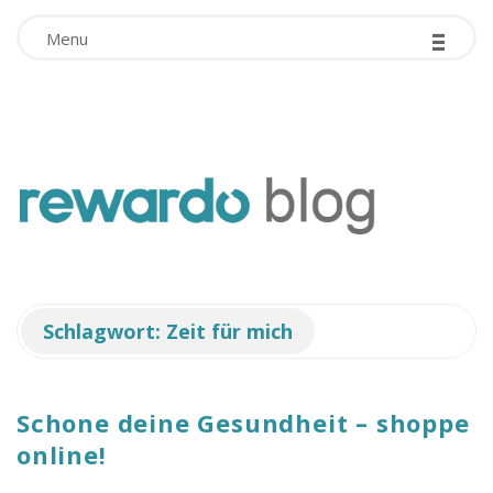
-
Facebook App ID is missing!
-
-
Menu
r
e
w
Schlagwort:
Zeit für mich
a
r
Schone deine Gesundheit – shoppe
online!
d