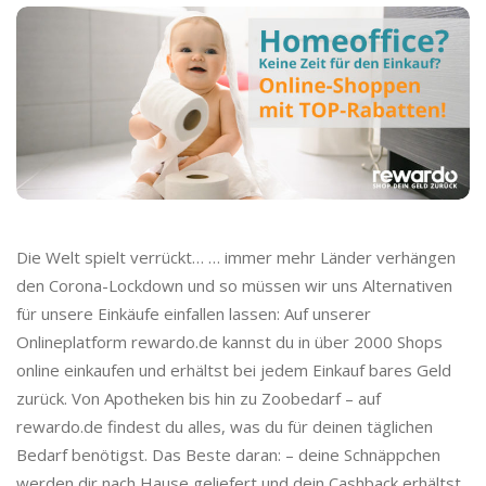
o
C
a
s
h
Die Welt spielt verrückt… … immer mehr Länder verhängen
b
den Corona-Lockdown und so müssen wir uns Alternativen
für unsere Einkäufe einfallen lassen: Auf unserer
a
Onlineplatform rewardo.de kannst du in über 2000 Shops
online einkaufen und erhältst bei jedem Einkauf bares Geld
c
zurück. Von Apotheken bis hin zu Zoobedarf – auf
rewardo.de findest du alles, was du für deinen täglichen
k
Bedarf benötigst. Das Beste daran: – deine Schnäppchen
werden dir nach Hause geliefert und dein Cashback erhältst