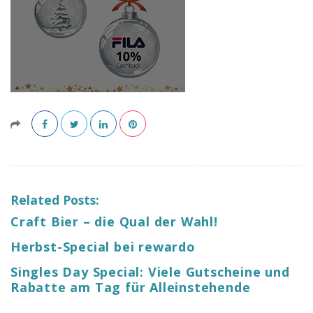
o
C
a
s
h
b
Related Posts:
a
Craft Bier – die Qual der Wahl!
Herbst-Special bei rewardo
c
Singles Day Special: Viele Gutscheine und
Rabatte am Tag für Alleinstehende
k