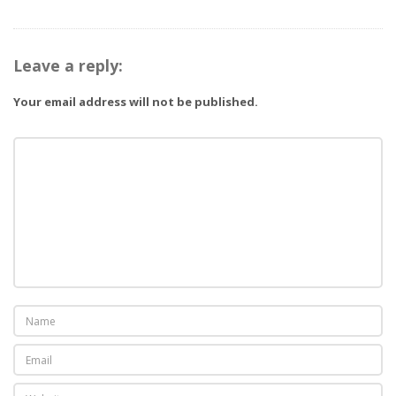
B
l
Leave a reply:
o
Your email address will not be published.
g