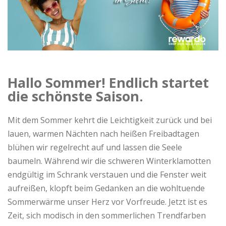
o
C
a
Hallo Sommer! Endlich startet
s
die schönste Saison.
h
Mit dem Sommer kehrt die Leichtigkeit zurück und bei
b
lauen, warmen Nächten nach heißen Freibadtagen
blühen wir regelrecht auf und lassen die Seele
a
baumeln. Während wir die schweren Winterklamotten
endgültig im Schrank verstauen und die Fenster weit
c
aufreißen, klopft beim Gedanken an die wohltuende
Sommerwärme unser Herz vor Vorfreude. Jetzt ist es
k
Zeit, sich modisch in den sommerlichen Trendfarben