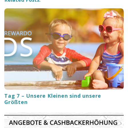
t
i
o
n
Tag 7 – Unsere Kleinen sind unsere
Größten