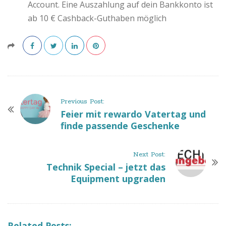
Account. Eine Auszahlung auf dein Bankkonto ist
ab 10 € Cashback-Guthaben möglich
P
Previous Post:
o
Feier mit rewardo Vatertag und
finde passende Geschenke
s
t
N
Next Post:
a
Technik Special – jetzt das
v
Equipment upgraden
i
g
a
Related Posts: