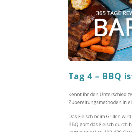
o
C
a
s
h
b
Tag 4 – BBQ is
a
Kennt ihr den Unterschied zw
c
Zubereitungsmethoden in ein
k
Das Fleisch beim Grillen wird
BBQ gart das Fleisch durch 