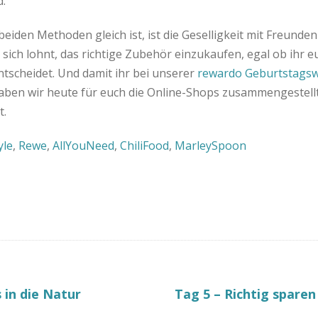
d.
beiden Methoden gleich ist, ist die Geselligkeit mit Freunden 
 sich lohnt, das richtige Zubehör einzukaufen, egal ob ihr 
entscheidet. Und damit ihr bei unserer
rewardo Geburtstags
aben wir heute für euch die Online-Shops zusammengestellt,
.
yle
,
Rewe
,
AllYouNeed
,
ChiliFood
,
MarleySpoon
 in die Natur
Tag 5 – Richtig spare