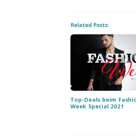
t
N
a
Related Posts:
v
i
g
a
t
i
o
n
Top-Deals beim Fashi
Week Special 2021