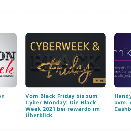
on
Vom Black Friday bis zum
Handy
Cyber Monday: Die Black
uvm. 
Week 2021 bei rewardo im
Cashb
Überblick