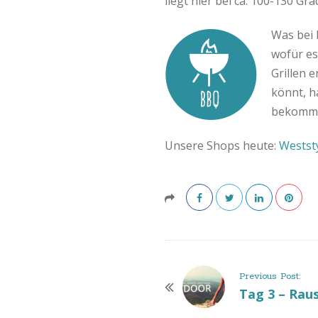
B
liegt hier bei ca. 100-130 Gra
l
Was bei 
wofür es
o
Grillen 
könnt, h
g
bekommt
Unsere Shops heute:
Westst
P
Previous Post:
o
Tag 3 – Raus
s