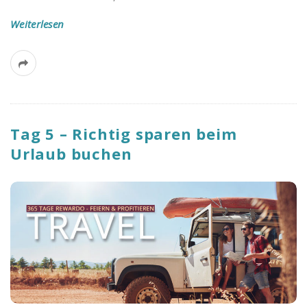
B
Weiterlesen
l
o
g
Tag 5 – Richtig sparen beim
Urlaub buchen