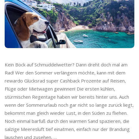
o
C
a
s
Kein Bock auf Schmuddelwetter? Dann dreht doch mal am
h
Rad! Wer den Sommer verlängern möchte, kann mit dem
rewardo Glücksrad super Cashback Prozente auf Reisen,
b
Flüge oder Mietwagen gewinnen! Die ersten kühlen,
a
stürmischen Regentage haben wir bereits hinter uns. Auch
wenn der Sommerurlaub noch gar nicht so lange zurück liegt,
c
bekommt man gleich wieder Lust, in den Süden zu fliehen.
Noch einmal barfuß durch den warmen Sand spazieren, die
k
salzige Meeresluft tief einatmen, einfach nur der Brandung
lauschen und zusehen,
…