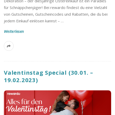
Dekoration – der diesjährige Ostereinkauf ist ein Paradies
B
für Schnäppchenjäger! Bei rewardo findest du eine Vielzahl
von Gutscheinen, Gutscheincodes und Rabatten, die du bei
l
jedem Einkauf einlösen kannst –
…
o
Weiterlesen
g
Valentinstag Special (30.01. –
19.02.2023)