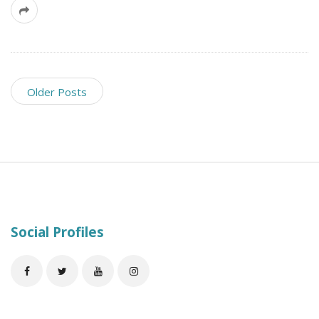
Older Posts
S
i
t
e
Social Profiles
F
o
o
t
e