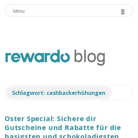
-
Facebook App ID is missing!
-
-
Menu
r
e
w
Schlagwort:
cashbackerhöhungen
a
r
Oster Special: Sichere dir
Gutscheine und Rabatte für die
d
hasigsten und schokoladigsten