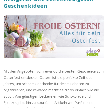
o
Geschenkideen
C
a
s
h
b
Mit den Angeboten von rewardo die besten Geschenke zum
a
Osterfest entdecken Ostern ist die perfekte Zeit des
Jahres, um schöne Geschenke für deine Liebsten zu
c
organisieren, und rewardo macht es dir so einfach wie nie
zuvor. Von günstigen Leckereien wie Schokolade und
k
Spielzeug bis hin zu luxuriösen Artikeln wie Parfüm und