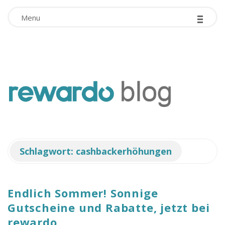
-
Facebook App ID is missing!
-
-
Menu
r
e
w
Schlagwort:
cashbackerhöhungen
a
r
Endlich Sommer! Sonnige
Gutscheine und Rabatte, jetzt bei
d
rewardo