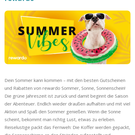
o
C
a
s
h
b
Dein Sommer kann kommen – mit den besten Gutscheinen
und Rabatten von rewardo Sommer, Sonne, Sonnenschein!
a
Die grüne Jahreszeit ist zurück und damit beginnt die Saison
der Abenteuer. Endlich wieder draußen aufhalten und mit viel
c
Aktion und Spaß den Sommer genießen. Wenn die Sonne
scheint, bekommt man richtig Lust, etwas zu erleben.
k
Reiselustige packt das Fernweh: Die Koffer werden gepackt,
die Sonnenschirme an den Stränden aufgestellt und