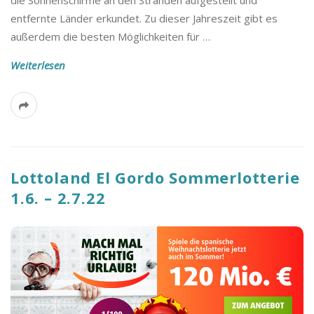
B
entfernte Länder erkundet. Zu dieser Jahreszeit gibt es
außerdem die besten Möglichkeiten für
…
l
Weiterlesen
o
g
Lottoland El Gordo Sommerlotterie
1.6. – 2.7.22