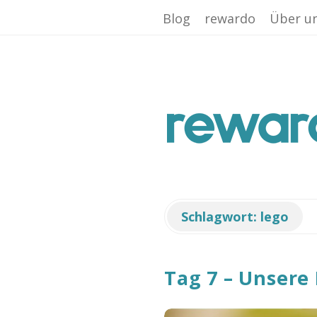
Facebook App ID is missing!
Blog
rewardo
Über u
r
e
w
a
Schlagwort:
lego
r
Tag 7 – Unsere
d