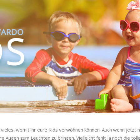
so vieles, womit ihr eure Kids verwöhnen können. Auch wenn jetzt 
e Augen zum Leuchten zu bringen. Vielleicht fehlt ja noch die tol