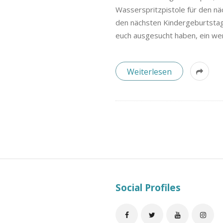
B
Wasserspritzpistole für den n
l
den nächsten Kindergeburtstag?
euch ausgesucht haben, ein we
o
Weiterlesen
g
S
i
Social Profiles
t
e
F