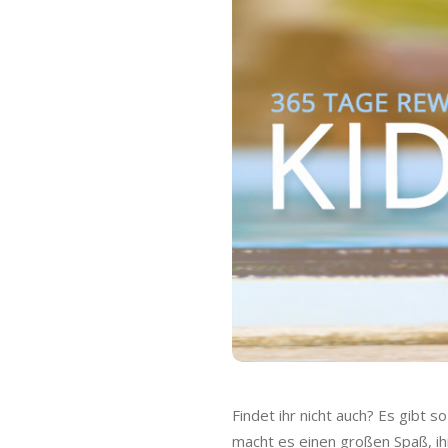
o
C
a
s
h
b
a
c
k
Findet ihr nicht auch? Es gibt 
macht es einen großen Spaß, ihr