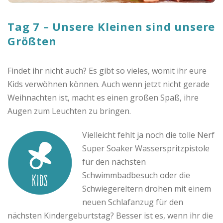
o
Tag 7 – Unsere Kleinen sind unsere
C
Größten
a
Findet ihr nicht auch?
Es gibt so vieles, womit ihr eure
s
Kids verwöhnen können. Auch wenn jetzt nicht gerade
Weihnachten ist, macht es einen großen Spaß, ihre
h
Augen zum Leuchten zu bringen.
b
Vielleicht fehlt ja noch die tolle Nerf
Super Soaker Wasserspritzpistole
a
für den nächsten
Schwimmbadbesuch oder die
c
Schwiegereltern drohen mit einem
neuen Schlafanzug für den
k
nächsten Kindergeburtstag? Besser ist es, wenn ihr die