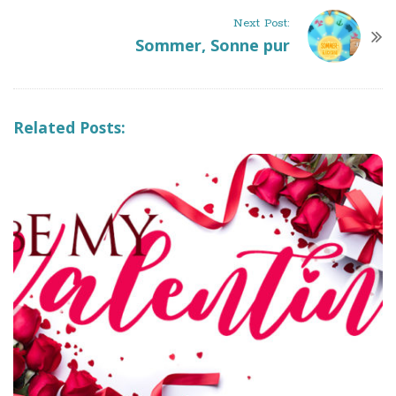
t
Next Post:
N
Sommer, Sonne pur
a
v
i
Related Posts:
g
a
t
i
o
n