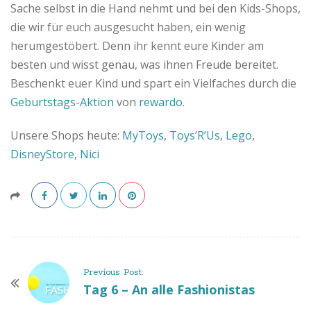
Sache selbst in die Hand nehmt und bei den Kids-Shops,
B
die wir für euch ausgesucht haben, ein wenig
l
herumgestöbert. Denn ihr kennt eure Kinder am
besten und wisst genau, was ihnen Freude bereitet.
o
Beschenkt euer Kind und spart
ein Vielfaches durch die
Geburtstags-Aktion
von
rewardo
.
g
Unsere Shops heute:
MyToys
,
Toys’R’Us
,
Lego
,
DisneyStore
,
Nici
P
Previous Post:
o
Tag 6 – An alle Fashionistas
s