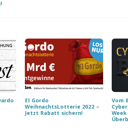
!
wardo
El Gordo
Vom B
WeihnachtsLotterie 2022 –
Cyber
Jetzt Rabatt sichern!
Week 
Überb