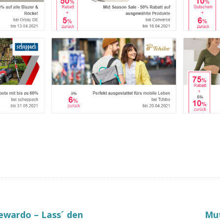
rewardo – Lass´ den
Mut