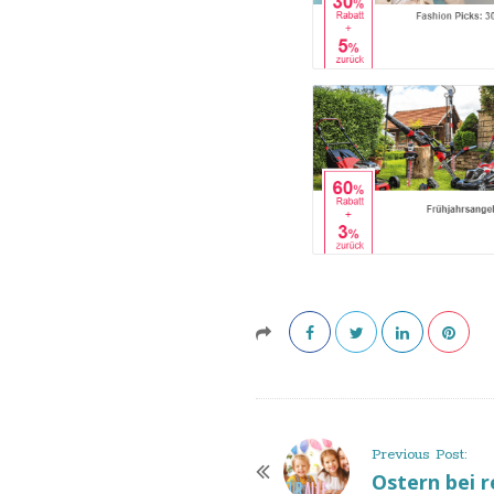
P
Previous Post:
o
Ostern bei 