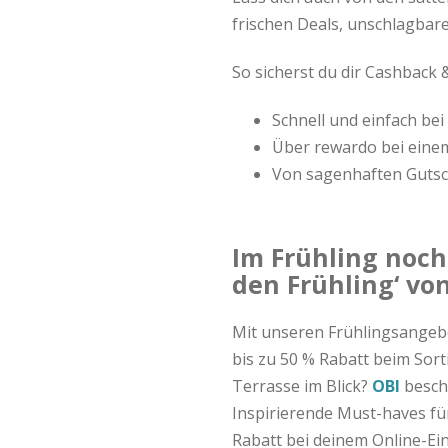
B
frischen Deals, unschlagbar
l
So sicherst du dir Cashback 
o
Schnell und einfach be
g
Über rewardo bei eine
Von sagenhaften Gutsc
Im Frühling noch
den Frühling‘ vo
Mit unseren Frühlingsangeb
bis zu 50 % Rabatt beim Sor
Terrasse im Blick?
OBI
besche
Inspirierende Must-haves fü
Rabatt bei deinem Online-Ei