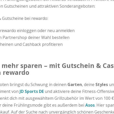
en Gutscheinen und attraktiven Sonderangeboten:
& Gutscheine bei rewardo:
i rewardo einloggen oder neu anmelden
m Partnershop deiner Wahl bestellen
heinen und Cashback profitieren
 mehr sparen – mit Gutschein & Cash
n rewardo
oten bringst du Schwung in deinen
Garten
, deine
Styles
un
timent von
JD Sports DE
und aktiviere deine Fitness-Offensiv
nkt dich mit ausgewähltem Grillzubehör im Wert von 100 €
r deine Frühlingsmode gibt es außerdem bei
Asos
. Hier spa
nkauf. Auf der Suche nach unvergänglich schönen Geschenke