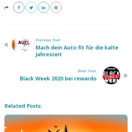
P
Previous Post:
o
Mach dein Auto fit für die kalte
Jahreszeit
s
t
N
Next Post:
a
Black Week 2020 bei rewardo
v
i
g
Related Posts:
a
t
i
o