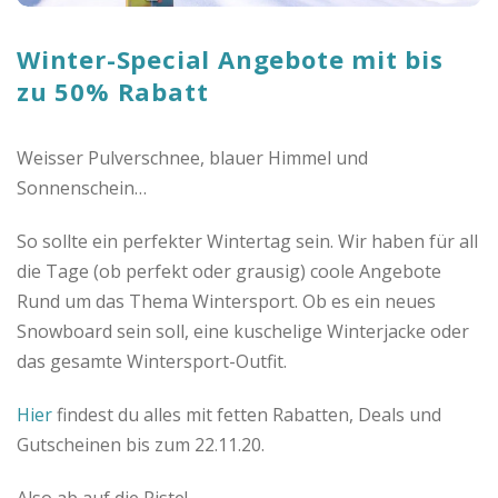
o
Winter-Special Angebote mit bis
C
zu 50% Rabatt
a
Weisser Pulverschnee, blauer Himmel und
s
Sonnenschein…
h
So sollte ein perfekter Wintertag sein. Wir haben für all
die Tage (ob perfekt oder grausig) coole Angebote
b
Rund um das Thema Wintersport. Ob es ein neues
Snowboard sein soll, eine kuschelige Winterjacke oder
a
das gesamte Wintersport-Outfit.
c
Hier
findest du alles mit fetten Rabatten, Deals und
Gutscheinen bis zum 22.11.20.
k
Also ab auf die Piste!