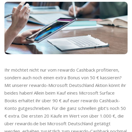
o
C
a
s
h
Ihr möchtet nicht nur vom rewardo Cashback profitieren,
b
sondern auch noch einen extra Bonus von 50 € kassieren?
Mit unserer rewardo-Microsoft Deutschland Aktion könnt ihr
a
beides haben! Allein beim Kauf eines Microsoft Surface
Books erhaltet ihr über 90 € auf euer rewardo Cashback-
c
Konto gutgeschrieben. Für die ganz schnellen gibt’s noch 50
€ extra. Die ersten 20 Käufe im Wert von über 1.000 €, die
k
über rewardo.de bei Microsoft Deutschland getätigt
werden, erhalten zusätzlich zum rewardo-Cashback nochmal