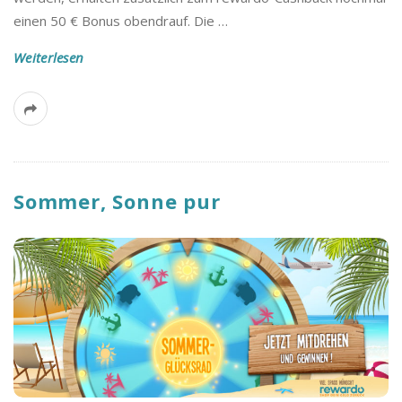
B
einen 50 € Bonus obendrauf. Die
…
l
Weiterlesen
o
g
Sommer, Sonne pur