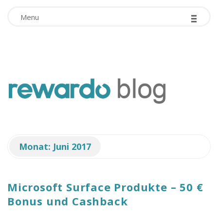
-
Facebook App ID is missing!
-
-
Menu
r
e
w
Monat:
Juni 2017
a
r
Microsoft Surface Produkte – 50 €
Bonus und Cashback
d