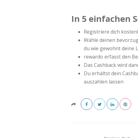
In 5 einfachen 
Registriere dich koste
Wähle deinen bevorzugte
du wie gewohnt deine 
rewardo erfasst den Be
Das Cashback wird dann
Du erhältst dein Cashb
auszahlen lassen
P