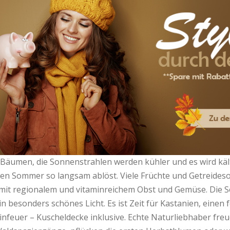
 Bäumen, die Sonnenstrahlen werden kühler und es wird kält
den Sommer so langsam ablöst. Viele Früchte und Getreideso
mit regionalem und vitaminreichem Obst und Gemüse. Die So
n besonders schönes Licht. Es ist Zeit für Kastanien, einen 
euer – Kuscheldecke inklusive. Echte Naturliebhaber freuen