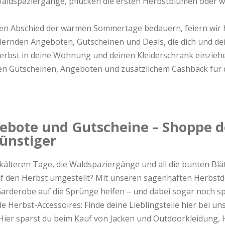
Waldspaziergänge, pflücken die ersten Herbstblumen oder 
n Abschied der warmen Sommertage bedauern, feiern wir h
llernden Angeboten, Gutscheinen und Deals, die dich und de
rbst in deine Wohnung und deinen Kleiderschrank einziehe
en Gutscheinen, Angeboten und zusätzlichem Cashback für d
ebote und Gutscheine – Shoppe d
günstiger
 kälteren Tage, die Waldspaziergänge und all die bunten Blä
uf den Herbst umgestellt? Mit unseren sagenhaften Herbstd
arderobe auf die Sprünge helfen – und dabei sogar noch s
 Herbst-Accessoires: Finde deine Lieblingsteile hier bei u
Hier sparst du beim Kauf von Jacken und Outdoorkleidung,