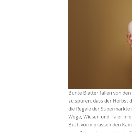
o
C
a
s
h
b
a
Bunte Blätter fallen von den
zu spüren, dass der Herbst 
c
die Regale der Supermärkte 
k
Wege, Wiesen und Täler in ei
Buch vorm prasselnden Kaminf