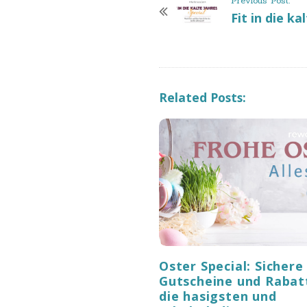
Previous Post:
o
Fit in die ka
s
t
N
a
Related Posts:
v
i
g
a
t
i
o
n
Oster Special: Sichere 
Gutscheine und Rabat
die hasigsten und