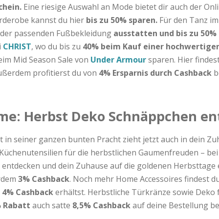
chein.
Eine riesige Auswahl an Mode bietet dir auch der On
rderobe kannst du hier
bis zu 50% sparen.
Für den Tanz im
 der passenden Fußbekleidung
ausstatten und bis zu 50%
i
CHRIST
, wo du bis zu
40% beim Kauf einer hochwertige
eim Mid Season Sale von
Under Armour
sparen. Hier findest
ußerdem profitierst du von
4% Ersparnis
durch Cashback
be
e: Herbst Deko Schnäppchen en
t in seiner ganzen bunten Pracht zieht jetzt auch in dein Z
Küchenutensilien für die herbstlichen Gaumenfreuden – be
entdecken und dein Zuhause auf die goldenen Herbsttage e
erdem
3% Cashback
. Noch mehr Home Accessoires findest d
e
4% Cashback
erhältst. Herbstliche Türkränze sowie Deko 
 Rabatt
auch satte
8,5% Cashback
auf deine Bestellung b