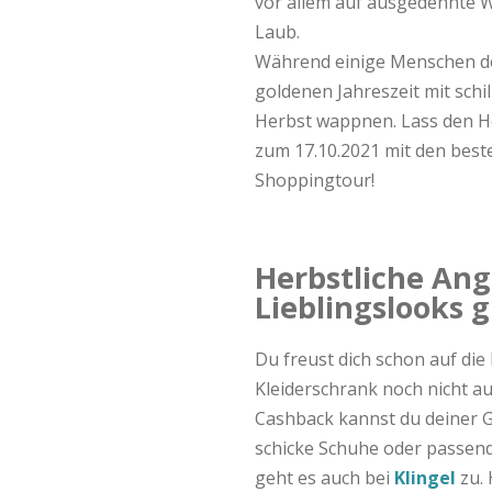
B
vor allem auf ausgedehnte 
Laub.
l
Während einige Menschen de
goldenen Jahreszeit mit schi
o
Herbst wappnen. Lass den He
zum 17.10.2021 mit den best
g
Shoppingtour!
Herbstliche Ang
Lieblingslooks 
Du freust dich schon auf die
Kleiderschrank noch nicht a
Cashback kannst du deiner G
schicke Schuhe oder passende
geht es auch bei
Klingel
zu. 