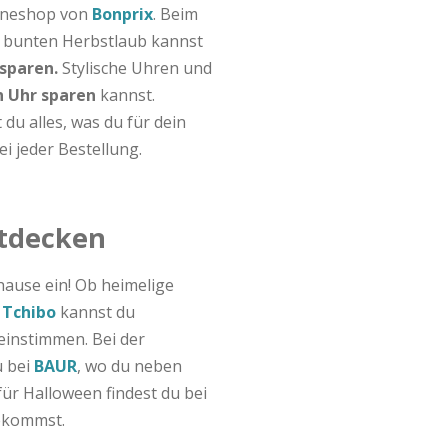
lineshop von
Bonprix
. Beim
 bunten Herbstlaub kannst
 sparen.
Stylische Uhren und
n Uhr sparen
kannst.
 du alles, was du für dein
i jeder Bestellung.
tdecken
uhause ein! Ob heimelige
i
Tchibo
kannst du
instimmen. Bei der
u bei
BAUR
, wo du neben
für Halloween findest du bei
ekommst.