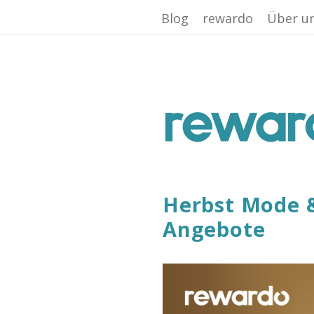
Facebook App ID is missing!
Blog
rewardo
Über u
r
e
w
Herbst Mode &
a
Angebote
r
d