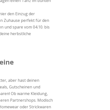
wagen einen Tanz im bunten
ier den Einzug der
in Zuhause perfekt für den
n und spare vom 04.10. bis
eine herbstliche
eine
tter, aber hast deinen
eals, Gutscheinen und
paren! Ob warme Kleidung,
nseren Partnershops. Modisch
 Homewear oder Strickwaren