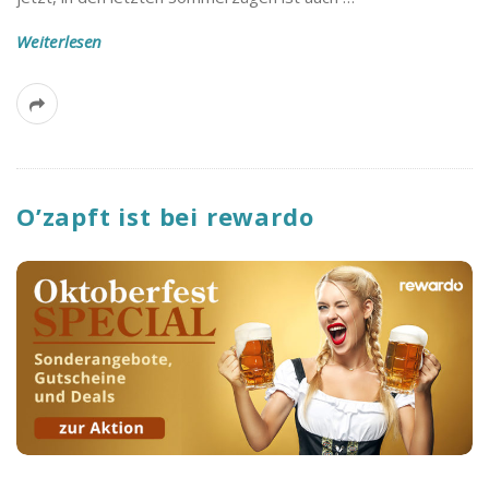
B
Weiterlesen
l
o
g
O’zapft ist bei rewardo