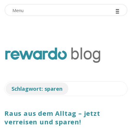
-
Facebook App ID is missing!
-
-
Menu
r
e
w
Schlagwort:
sparen
a
r
Raus aus dem Alltag – jetzt
verreisen und sparen!
d