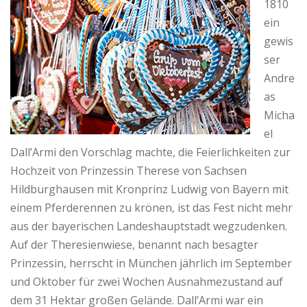
1810
B
ein
gewis
l
ser
Andre
o
as
g
Micha
el
Dall’Armi den Vorschlag machte, die Feierlichkeiten zur
Hochzeit von Prinzessin Therese von Sachsen
Hildburghausen mit Kronprinz Ludwig von Bayern mit
einem Pferderennen zu krönen, ist das Fest nicht mehr
aus der bayerischen Landeshauptstadt wegzudenken.
Auf der Theresienwiese, benannt nach besagter
Prinzessin, herrscht in München jährlich im September
und Oktober für zwei Wochen Ausnahmezustand auf
dem 31 Hektar großen Gelände. Dall’Armi war ein