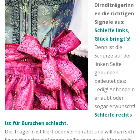
Dirndlträgerinn
en die richtigen
Signale aus:
Schleife links,
Glück bringt’s!
Denn ist die
Schürze auf der
linken Seite
gebunden
bedeutet das:
Ledig! Anbandeln
erlaubt oder
sogar erwünscht!
Schleife rechts
ist für Burschen schlecht.
Die Trägerin ist liiert oder verheiratet und will man sich
keine Watschn einfangen, sollte man es als Mannsbild