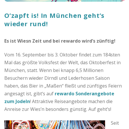
o
O’zapft is! In München geht’s
C
wieder rund!
a
Es ist Wiesn Zeit und bei rewardo wird’s zünftig!
s
Vom 16. September bis 3. Oktober findet zum 184sten
h
Mal das größte Volksfest der Welt, das Oktoberfest in
München, statt. Wenn bei knapp 6,5 Millionen
b
Besuchern wieder Dirndl und Lederhosen Saison
haben, das Bier in „Maßen“ fließt und zünftiges Feiern
a
angesagt ist, gibt‘s auf
rewardo Sonderangebote
zum Jodeln
! Attraktive Reiseangebote machen die
c
Anreise zur Wies’n besonders günstig. Auf geht’s!
k
Seit