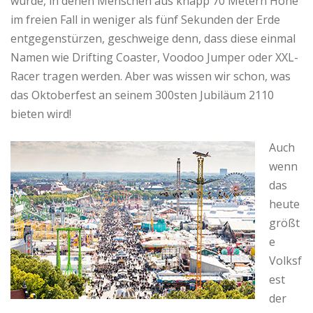
würde, in denen Menschen aus knapp 70 Metern Höhe
im freien Fall in weniger als fünf Sekunden der Erde
entgegenstürzen, geschweige denn, dass diese einmal
Namen wie Drifting Coaster, Voodoo Jumper oder XXL-
Racer tragen werden. Aber was wissen wir schon, was
das Oktoberfest an seinem 300sten Jubiläum 2110
bieten wird!
Auch
wenn
das
heute
größt
e
Volksf
est
der