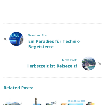
P
Previous Post:
o
Ein Paradies für Technik-
Begeisterte
s
t
N
Next Post:
a
Herbstzeit ist Reisezeit!
v
i
g
Related Posts:
a
t
i